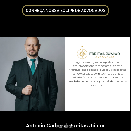
CONHEÇA NOSSA EQUIPE DE ADVOGADOS
Entregamos soluções completas, com foco
em proporcionar aos nossos clientes a
tranquilidade de saber que seus casos estão
sendo cuidados com técnica apurada,
estratégia personalizada e uma escuta
verdadeiramente comprometida com seus
interesses.
Antonio Carlos de Freitas Júnior
Fundador