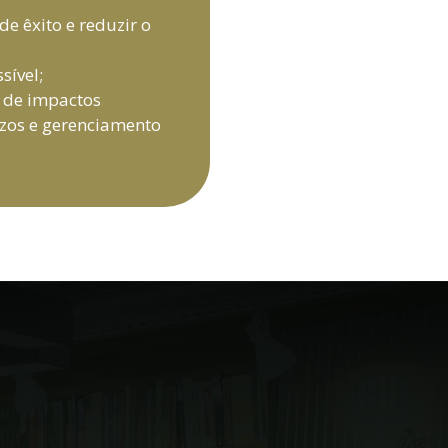
e êxito e reduzir o
sível;
o de impactos
ízos e gerenciamento