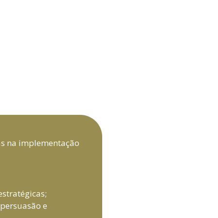
cas na implementação
stratégicas;
 persuasão e